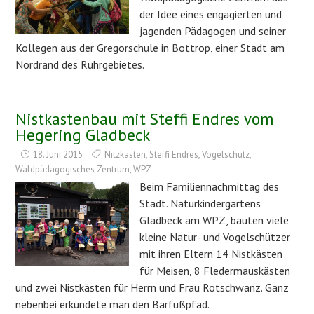
der Idee eines engagierten und
jagenden Pädagogen und seiner
Kollegen aus der Gregorschule in Bottrop, einer Stadt am
Nordrand des Ruhrgebietes.
Nistkastenbau mit Steffi Endres vom
Hegering Gladbeck
18. Juni 2015
Nitzkasten
,
Steffi Endres
,
Vogelschutz
,
Waldpädagogisches Zentrum
,
WPZ
Beim Familiennachmittag des
Städt. Naturkindergartens
Gladbeck am WPZ, bauten viele
kleine Natur- und Vogelschützer
mit ihren Eltern 14 Nistkästen
für Meisen, 8 Fledermauskästen
und zwei Nistkästen für Herrn und Frau Rotschwanz. Ganz
nebenbei erkundete man den Barfußpfad.