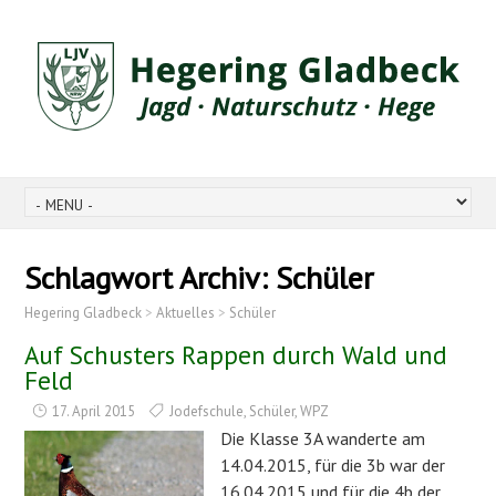
Schlagwort Archiv:
Schüler
Hegering Gladbeck
>
Aktuelles
>
Schüler
Auf Schusters Rappen durch Wald und
Feld
17. April 2015
Jodefschule
,
Schüler
,
WPZ
Die Klasse 3A wanderte am
14.04.2015, für die 3b war der
16.04.2015 und für die 4b der