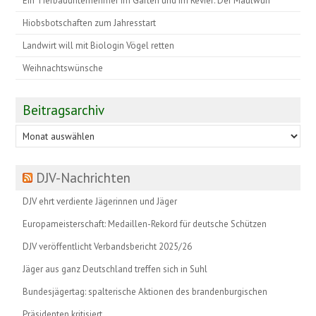
Ein Tiefbauunternehmer im Garten und im Revier: Der Maulwurf
Hiobsbotschaften zum Jahresstart
Landwirt will mit Biologin Vögel retten
Weihnachtswünsche
Beitragsarchiv
Beitragsarchiv
DJV-Nachrichten
DJV ehrt verdiente Jägerinnen und Jäger
Europameisterschaft: Medaillen-Rekord für deutsche Schützen
DJV veröffentlicht Verbandsbericht 2025/26
Jäger aus ganz Deutschland treffen sich in Suhl
Bundesjägertag: spalterische Aktionen des brandenburgischen
Präsidenten kritisiert