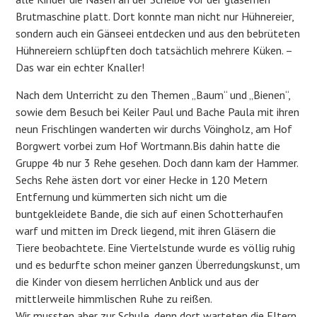
Brutmaschine platt. Dort konnte man nicht nur Hühnereier,
sondern auch ein Gänseei entdecken und aus den bebrüteten
Hühnereiern schlüpften doch tatsächlich mehrere Küken. –
Das war ein echter Knaller!
Nach dem Unterricht zu den Themen „Baum“ und „Bienen“,
sowie dem Besuch bei Keiler Paul und Bache Paula mit ihren
neun Frischlingen wanderten wir durchs Vöingholz, am Hof
Borgwert vorbei zum Hof Wortmann.Bis dahin hatte die
Gruppe 4b nur 3 Rehe gesehen. Doch dann kam der Hammer.
Sechs Rehe ästen dort vor einer Hecke in 120 Metern
Entfernung und kümmerten sich nicht um die
buntgekleidete Bande, die sich auf einen Schotterhaufen
warf und mitten im Dreck liegend, mit ihren Gläsern die
Tiere beobachtete. Eine Viertelstunde wurde es völlig ruhig
und es bedurfte schon meiner ganzen Überredungskunst, um
die Kinder von diesem herrlichen Anblick und aus der
mittlerweile himmlischen Ruhe zu reißen.
Wir mussten aber zur Schule, denn dort warteten die Eltern.