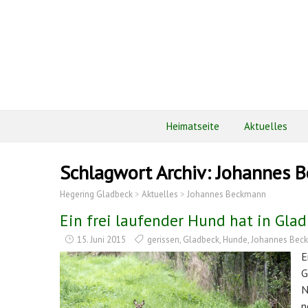
Heimatseite
Aktuelles
Schlagwort Archiv:
Johannes 
Hegering Gladbeck
>
Aktuelles
>
Johannes Beckmann
Ein frei laufender Hund hat in Glad
15. Juni 2015
gerissen
,
Gladbeck
,
Hunde
,
Johannes Bec
E
G
N
n