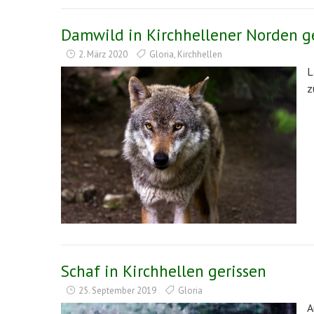
Damwild in Kirchhellener Norden g
2. März 2020
Gloria
,
Kirchhellen
L
z
Schaf in Kirchhellen gerissen
25. September 2019
Gloria
A