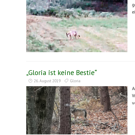
g
e
„Gloria ist keine Bestie“
26. August 2019
Gloria
A
W
v