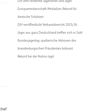
DJV ehrt verdiente Jägerinnen und Jäger
Europameisterschaft: Medaillen-Rekord für
deutsche Schützen
DJV veröffentlicht Verbandsbericht 2025/26
Jäger aus ganz Deutschland treffen sich in Suhl
Bundesjägertag: spalterische Aktionen des
brandenburgischen Präsidenten kritisiert
Rekord bei der Nutria-Jagd
Schaf