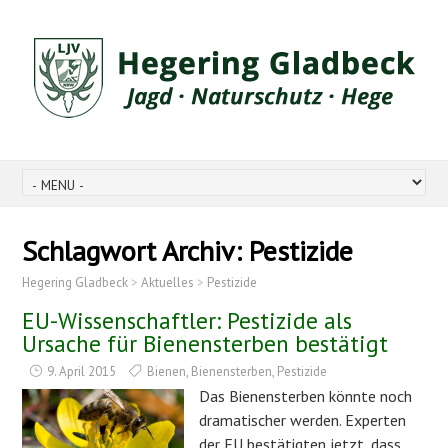
Schlagwort Archiv:
Pestizide
Hegering Gladbeck
>
Aktuelles
>
Pestizide
EU-Wissenschaftler: Pestizide als
Ursache für Bienensterben bestätigt
9. April 2015
Bienen
,
Bienensterben
,
Pestizide
Das Bienensterben könnte noch
dramatischer werden. Experten
der EU bestätigten jetzt, dass