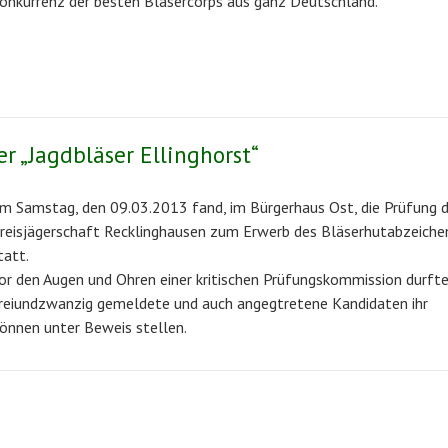
onkurrenz der besten Bläsercorps aus ganz Deutschland.
r „Jagdbläser Ellinghorst“
m Samstag, den 09.03.2013 fand, im Bürgerhaus Ost, die Prüfung d
reisjägerschaft Recklinghausen zum Erwerb des Bläserhutabzeiche
tatt.
or den Augen und Ohren einer kritischen Prüfungskommission durft
reiundzwanzig gemeldete und auch angegtretene Kandidaten ihr
önnen unter Beweis stellen.