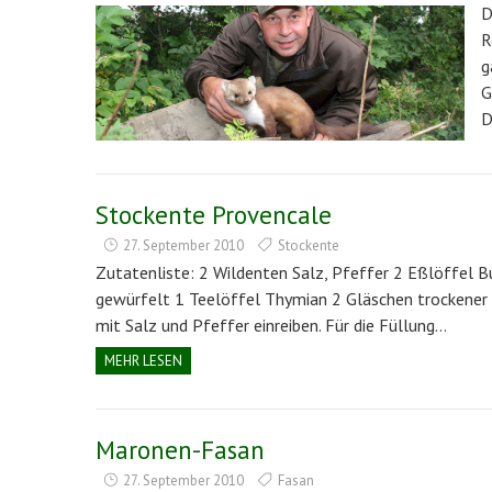
D
R
g
G
D
Stockente Provencale
27. September 2010
Stockente
Zutatenliste: 2 Wildenten Salz, Pfeffer 2 Eßlöffel B
gewürfelt 1 Teelöffel Thymian 2 Gläschen trockener
mit Salz und Pfeffer einreiben. Für die Füllung…
MEHR LESEN
Maronen-Fasan
27. September 2010
Fasan