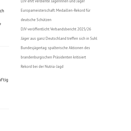
DJV ehrt verdiente Jägerinnen und Jäger
ich
Europameisterschaft: Medaillen-Rekord für
deutsche Schützen
?
DJV veröffentlicht Verbandsbericht 2025/26
Jäger aus ganz Deutschland treffen sich in Suhl
Bundesjägertag: spalterische Aktionen des
brandenburgischen Präsidenten kritisiert
Rekord bei der Nutria-Jagd
ftig