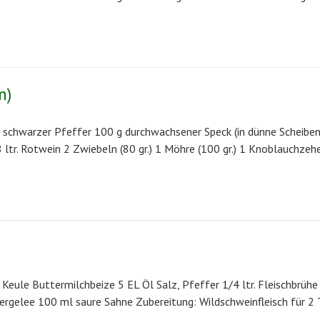
n)
 schwarzer Pfeffer 100 g durchwachsener Speck (in dünne Scheibe
8 ltr. Rotwein 2 Zwiebeln (80 gr.) 1 Möhre (100 gr.) 1 Knoblauchzeh
Keule Buttermilchbeize 5 EL Öl Salz, Pfeffer 1/4 ltr. Fleischbrühe
eergelee 100 ml saure Sahne Zubereitung: Wildschweinfleisch für 2