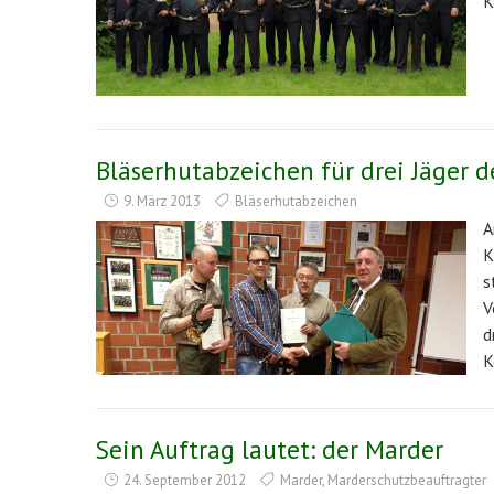
K
Bläserhutabzeichen für drei Jäger de
9. März 2013
Bläserhutabzeichen
A
K
s
V
d
K
Sein Auftrag lautet: der Marder
24. September 2012
Marder
,
Marderschutzbeauftragter