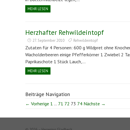
MEHR LESEN
Herzhafter Rehwildeintopf
27. September 2010
Rehwildeintopf
Zutaten für 4 Personen: 600 g Wildpret ohne Knochen
Wacholderbeeren einige Pfefferkörner 1 Zwiebel 2 Tas
Paprikaschote 1 Stück Lauch,…
MEHR LESEN
Beiträge Navigation
← Vorherige
1
…
71
72
73
74
Nächste →
© 2026 – Hegering Gladbeck