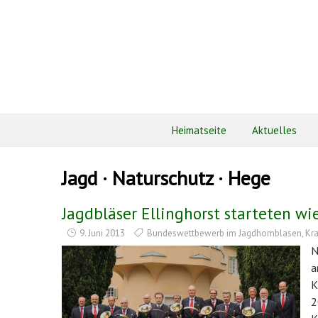
Heimatseite
Aktuelles
Jagd · Naturschutz · Hege
Jagdbläser Ellinghorst starteten wi
9. Juni 2013
Bundeswettbewerb im Jagdhornblasen
,
Kra
N
a
K
2