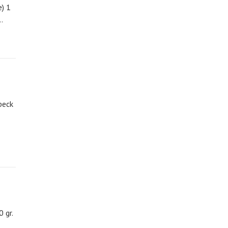
e) 1
…
peck
 gr.