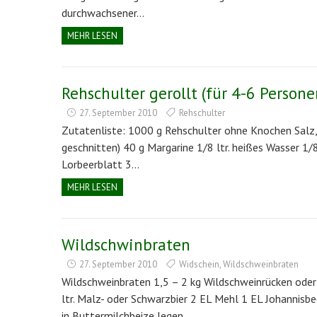
durchwachsener…
MEHR LESEN
Rehschulter gerollt (für 4-6 Persone
27. September 2010
Rehschulter
Zutatenliste: 1000 g Rehschulter ohne Knochen Salz,
geschnitten) 40 g Margarine 1/8 ltr. heißes Wasser 1/
Lorbeerblatt 3…
MEHR LESEN
Wildschwinbraten
27. September 2010
Widschein
,
Wildschweinbraten
Wildschweinbraten 1,5 – 2 kg Wildschweinrücken oder 
ltr. Malz- oder Schwarzbier 2 EL Mehl 1 EL Johannisb
in Buttermilchbeize legen,…