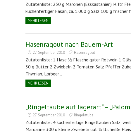
Zutatenliste: 250 g Maronen (Esskastanien) ¼ ltr. Fle
küchenfertiger Fasan, ca. 1.000 g Salz 100 g frischer
MEHR LESEN
Hasenragout nach Bauern-Art
27. September 2010
Hasenragout
Zutatenliste: 1 Hase ½ Flasche guter Rotwein 1 Glä
50 g Butter 2 Zwiebeln 2 Tomaten Salz Pfeffer Zubere
Thymian, Lorbeer…
MEHR LESEN
„Ringeltaube auf Jägerart“ – „Palom
27. September 2010
Ringelatube
Zutatenliste: 4 küchenfertige Ringeltauben Salz, wei
Margarine 300 g kleine Zwiebeln gut ¼ ltr. heiße Flei