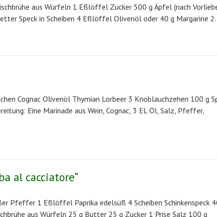
ischbrühe aus Würfeln 1 Eßlöffel Zucker 500 g Äpfel (nach Vorlieb
 fetter Speck in Scheiben 4 Eßlöffel Olivenöl oder 40 g Margarine 2
schen Cognac Olivenöl Thymian Lorbeer 3 Knoblauchzehen 100 g S
itung: Eine Marinade aus Wein, Cognac, 3 EL Öl, Salz, Pfeffer,
ba al cacciatore“
ßer Pfeffer 1 Eßlöffel Paprika edelsüß 4 Scheiben Schinkenspeck 40
schbrühe aus Würfeln 25 g Butter 25 g Zucker 1 Prise Salz 100 g