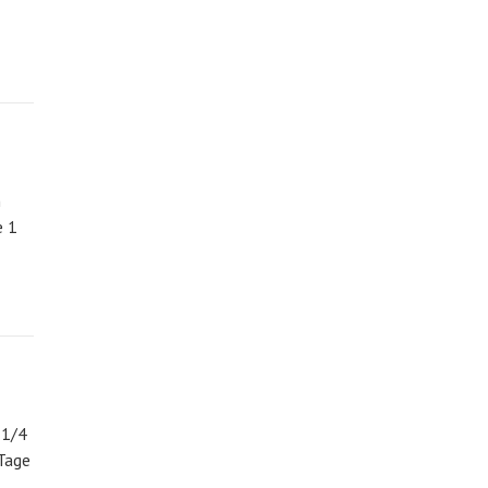
n
e 1
 1/4
 Tage